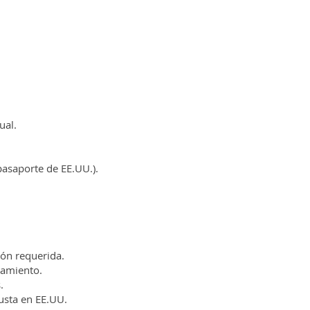
ual.
pasaporte de EE.UU.).
ión requerida.
samiento.
.
justa en EE.UU.