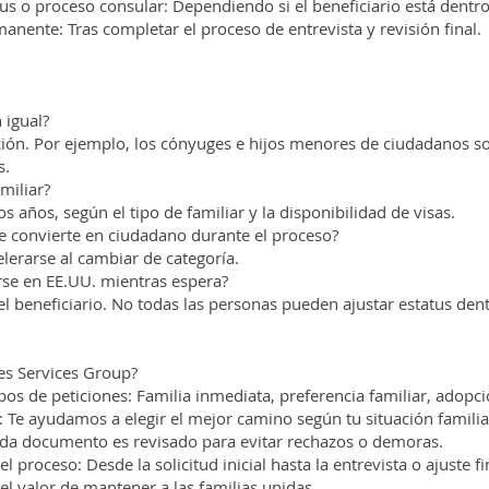
us o proceso consular: Dependiendo si el beneficiario está dentr
nente: Tras completar el proceso de entrevista y revisión final.
 igual?
ción. Por ejemplo, los cónyuges e hijos menores de ciudadanos so
s.
miliar?
s años, según el tipo de familiar y la disponibilidad de visas.
se convierte en ciudadano durante el proceso?
elerarse al cambiar de categoría.
rse en EE.UU. mientras espera?
l beneficiario. No todas las personas pueden ajustar estatus dent
tes Services Group?
pos de peticiones: Familia inmediata, preferencia familiar, adopci
 Te ayudamos a elegir el mejor camino según tu situación familia
da documento es revisado para evitar rechazos o demoras.
roceso: Desde la solicitud inicial hasta la entrevista o ajuste fi
l valor de mantener a las familias unidas.