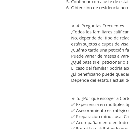
Continuar con ajuste de estat
Obtención de residencia perma
🔹 4. Preguntas Frecuentes
¿Todos los familiares califican
No, depende del tipo de rela
están sujetos a cupos de visa
¿Cuánto tarda una petición fa
Puede variar de meses a vario
¿Qué pasa si el peticionario 
El caso del familiar podría ac
¿El beneficiario puede queda
Depende del estatus actual de
🔹 5. ¿Por qué escoger a Cor
✅ Experiencia en múltiples ti
✅ Asesoramiento estratégico:
✅ Preparación minuciosa: Ca
✅ Acompañamiento en todo el p
✅ Empatía real: Entendemos e