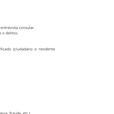
 entrevista consular.
 o delitos.
ificado (ciudadano o residente
via, fraude, etc.).