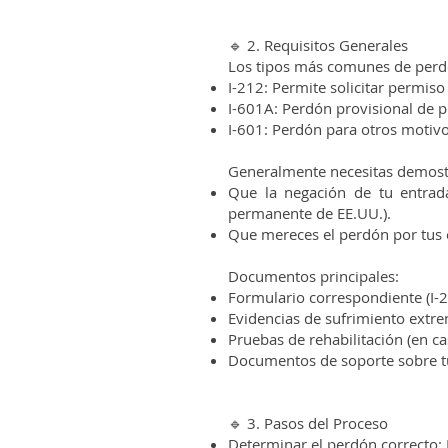
🔹 2. Requisitos Generales
Los tipos más comunes de perd
I-212: Permite solicitar permiso
I-601A: Perdón provisional de pr
I-601: Perdón para otros motivos
Generalmente necesitas demost
Que la negación de tu entrada
permanente de EE.UU.).
Que mereces el perdón por tus 
Documentos principales:
Formulario correspondiente (I-21
Evidencias de sufrimiento extre
Pruebas de rehabilitación (en c
Documentos de soporte sobre t
🔹 3. Pasos del Proceso
Determinar el perdón correcto: B