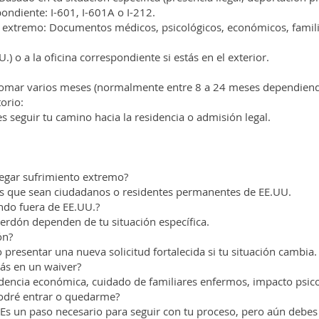
ondiente: I-601, I-601A o I-212.
o extremo: Documentos médicos, psicológicos, económicos, famili
.) o a la oficina correspondiente si estás en el exterior.
omar varios meses (normalmente entre 8 a 24 meses dependiendo
orio:
s seguir tu camino hacia la residencia o admisión legal.
alegar sufrimiento extremo?
 que sean ciudadanos o residentes permanentes de EE.UU.
ndo fuera de EE.UU.?
 perdón dependen de tu situación específica.
ón?
 presentar una nueva solicitud fortalecida si tu situación cambia.
ás en un waiver?
encia económica, cuidado de familiares enfermos, impacto psic
odré entrar o quedarme?
s un paso necesario para seguir con tu proceso, pero aún debes 