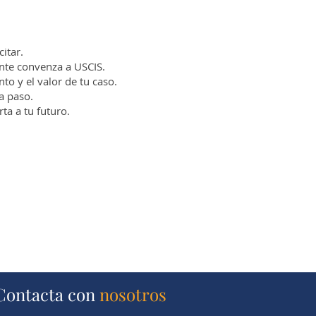
itar.
nte convenza a USCIS.
o y el valor de tu caso.
a paso.
a a tu futuro.
Contacta con
nosotros