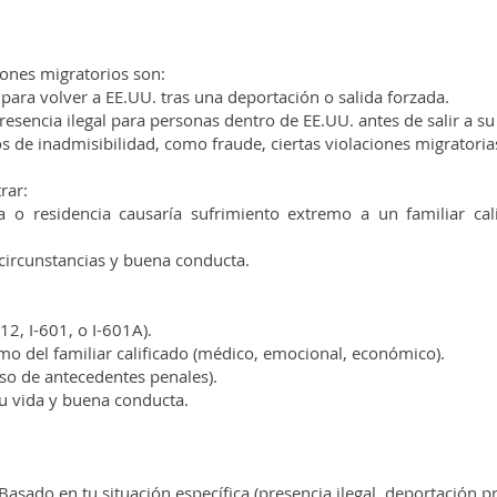
ones migratorios son:
 para volver a EE.UU. tras una deportación o salida forzada.
esencia ilegal para personas dentro de EE.UU. antes de salir a su
 de inadmisibilidad, como fraude, ciertas violaciones migratorias
rar:
 o residencia causaría sufrimiento extremo a un familiar cal
circunstancias y buena conducta.
2, I-601, o I-601A).
mo del familiar calificado (médico, emocional, económico).
aso de antecedentes penales).
u vida y buena conducta.
asado en tu situación específica (presencia ilegal, deportación pre