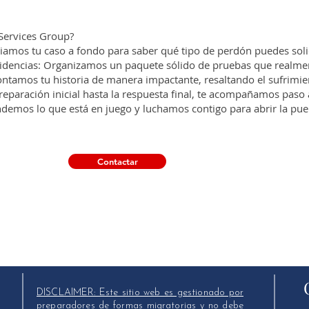
 Services Group?
diamos tu caso a fondo para saber qué tipo de perdón puedes solic
videncias: Organizamos un paquete sólido de pruebas que realme
tamos tu historia de manera impactante, resaltando el sufrimient
reparación inicial hasta la respuesta final, te acompañamos paso 
emos lo que está en juego y luchamos contigo para abrir la puert
Contactar
DISCLAIMER: Este sitio web es gestionado por
preparadores de formas migratorias y no debe